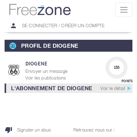
person
SE CONNECTER / CRÉER UN COMPTE
PROFIL DE DIOGENE
DIOGENE
155
Envoyer un message
Voir les publications
POINTS
play_arrow
L'ABONNEMENT DE DIOGENE
Voir le détail
thumb_down
Signaler un abus
Retrouvez nous sur :