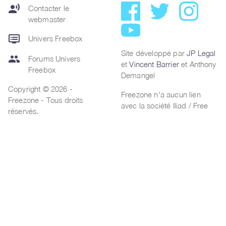
record_voice_over
Contacter le
webmaster
dvr
Univers Freebox
Site développé par
JP Legal
group
Forums Univers
et
Vincent Barrier
et Anthony
Freebox
Demangel
Copyright © 2026 -
Freezone n'a aucun lien
Freezone - Tous droits
avec la société Iliad / Free
réservés.