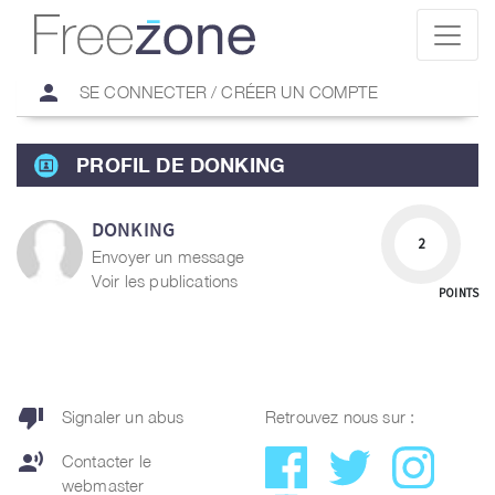
person
SE CONNECTER / CRÉER UN COMPTE
PROFIL DE DONKING
DONKING
2
Envoyer un message
Voir les publications
POINTS
thumb_down
Signaler un abus
Retrouvez nous sur :
record_voice_over
Contacter le
webmaster