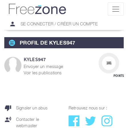
person
SE CONNECTER / CRÉER UN COMPTE
PROFIL DE KYLES947
KYLES947
181
Envoyer un message
Voir les publications
POINTS
thumb_down
Signaler un abus
Retrouvez nous sur :
record_voice_over
Contacter le
webmaster