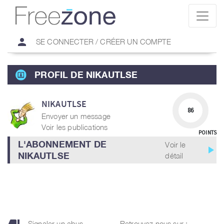
person
SE CONNECTER / CRÉER UN COMPTE
PROFIL DE NIKAUTLSE
NIKAUTLSE
86
Envoyer un message
Voir les publications
POINTS
L'ABONNEMENT DE
Voir le
play_arrow
NIKAUTLSE
détail
Signaler un abus
Retrouvez nous sur :