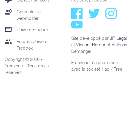
thumb_down
record_voice_over
Contacter le
webmaster
dvr
Univers Freebox
Site développé par
JP Legal
group
Forums Univers
et
Vincent Barrier
et Anthony
Freebox
Demangel
Copyright © 2026 -
Freezone n'a aucun lien
Freezone - Tous droits
avec la société Iliad / Free
réservés.