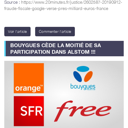
Source :
https://www.20minutes.fr/justice/2602587-20190912-
fraude-fiscale-google-verse-pres-milliard-euros-france
Voir l'article
Commenter l'article
BOUYGUES CÈDE LA MOITIÉ DE SA
PARTICIPATION DANS ALSTOM !!!