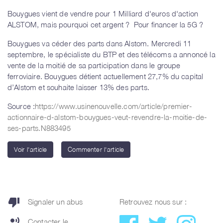
Bouygues vient de vendre pour 1 Milliard d'euros d'action
ALSTOM, mais pourquoi cet argent ? Pour financer la 5G ?
Bouygues va céder des parts dans Alstom. Mercredi 11
septembre, le spécialiste du BTP et des télécoms a annoncé la
vente de la moitié de sa participation dans le groupe
ferroviaire. Bouygues détient actuellement 27,7% du capital
d’Alstom et souhaite laisser 13% des parts.
Source :
https://www.usinenouvelle.com/article/premier-
actionnaire-d-alstom-bouygues-veut-revendre-la-moitie-de-
ses-parts.N883495
Voir l'article
Commenter l'article
thumb_down
Signaler un abus
Retrouvez nous sur :
record_voice_over
Contacter le