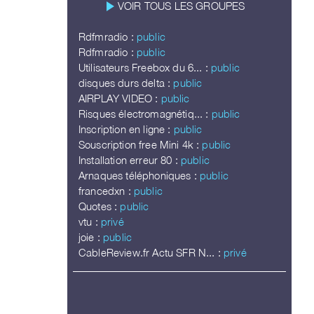
play_arrow
VOIR TOUS LES GROUPES
Rdfmradio :
public
Rdfmradio :
public
Utilisateurs Freebox du 6... :
public
disques durs delta :
public
AIRPLAY VIDEO :
public
Risques électromagnétiq... :
public
Inscription en ligne :
public
Souscription free Mini 4k :
public
Installation erreur 80 :
public
Arnaques téléphoniques :
public
francedxn :
public
Quotes :
public
vtu :
privé
joie :
public
CableReview.fr Actu SFR N... :
privé