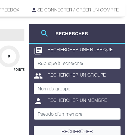
 FREEBOX
SE CONNECTER / CRÉER UN COMPTE
search
RECHERCHER
library_books
RECHERCHER UNE RUBRIQUE
0
POINTS
group
RECHERCHER UN GROUPE
person
RECHERCHER UN MEMBRE
RECHERCHER