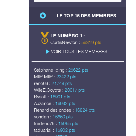
stars
LE TOP 15 DES MEMBRES
LE NUMÉRO 1 :
CurtisNewton :
59319 pts
play_arrow
VOIR TOUS LES MEMBRES
Stéphane_ping :
25622 pts
MIIP MIIP :
23422 pts
reno69 :
21748 pts
WileE.Coyote :
20017 pts
Bysoft :
18901 pts
Auzance :
16932 pts
Renard des ondes :
16824 pts
yondan :
16660 pts
frederic76 :
15965 pts
taduarial :
15902 pts