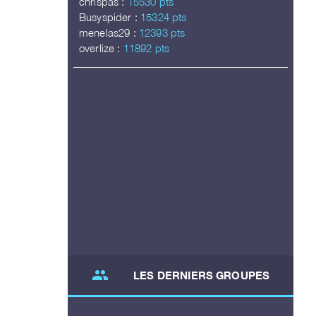
chrispas :
15530 pts
Busyspider :
15324 pts
menelas29 :
12393 pts
overlize :
11892 pts
group
LES DERNIERS GROUPES