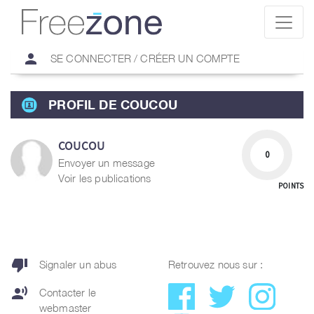
person
SE CONNECTER / CRÉER UN COMPTE
PROFIL DE COUCOU
COUCOU
0
Envoyer un message
Voir les publications
POINTS
thumb_down
Signaler un abus
Retrouvez nous sur :
record_voice_over
Contacter le
webmaster