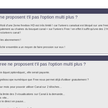
 proposent t'il pas l'option multi plus ?
icié d'une 2eme freebox HD est très limité ! car l'univers canalsat est bloqué sur une freebo
galement au chaines du bouquet canal + sur l'univers Free ! en effet il suffit qu'une des 2
nes/univers canal !
r les abonnement !
léchir ensemble a un moyen de faire pression sur eux !
ee ne proposent t'il pas l'option multi plus ?
te &quot;option&quot;, elle serait payante.
magnétoscope numérique que Free nous permet déjà d'utiliser gratuitement ?
ar mois pour pouvoir utiliser Canal sur 2 téloches...
 la limite des 3 visualisations sur Canal à la demande...
 vite...
 le direct en pause...