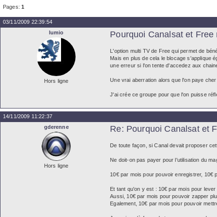
Pages:
1
03/11/2009 22:39:54
lumio
Pourquoi Canalsat et Free ne
L'option multi TV de Free qui permet de bénéf
Mais en plus de cela le blocage s'applique é
une erreur si l'on tente d'accedez aux chai
Une vrai aberration alors que l'on paye che
Hors ligne
J'ai crée ce groupe pour que l'on puisse réf
14/11/2009 11:22:37
gderenne
Re: Pourquoi Canalsat et Fr
De toute façon, si Canal devait proposer cet
Ne doit-on pas payer pour l'utilisation du 
Hors ligne
10€ par mois pour pouvoir enregistrer, 10€ p
Et tant qu'on y est : 10€ par mois pour lever
Aussi, 10€ par mois pour pouvoir zapper plus
Egalement, 10€ par mois pour pouvoir mettre