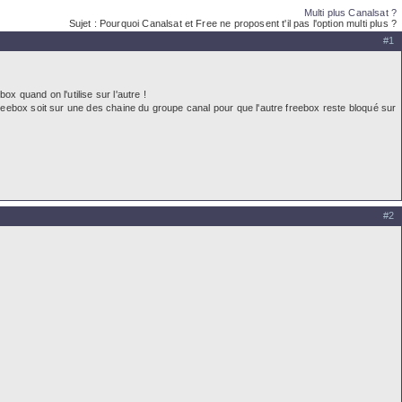
Multi plus Canalsat ?
Sujet : Pourquoi Canalsat et Free ne proposent t'il pas l'option multi plus ?
#1
x quand on l'utilise sur l'autre !
 freebox soit sur une des chaine du groupe canal pour que l'autre freebox reste bloqué sur
#2