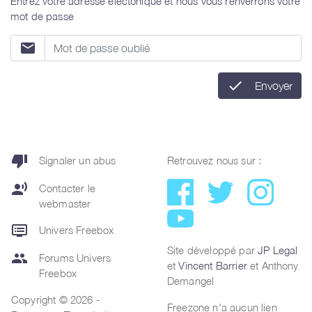
Entrez votre adresse électonique et nous vous renverrons votre
mot de passe
email
check
Envoyer
thumb_down
Signaler un abus
Retrouvez nous sur :
record_voice_over
Contacter le
webmaster
dvr
Univers Freebox
Site développé par
JP Legal
group
Forums Univers
et
Vincent Barrier
et Anthony
Freebox
Demangel
Copyright © 2026 -
Freezone n'a aucun lien