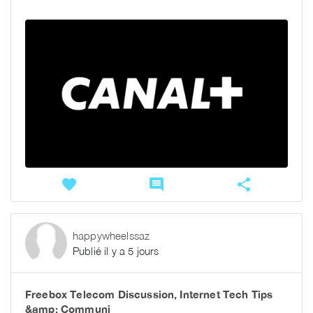
favorite
comment
share
happywheelssaz
Publié il y a 5 jours
Freebox Telecom Discussion, Internet Tech Tips
&amp; Communi