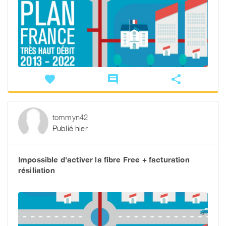
favorite
comment
share
tommyn42
Publié hier
Impossible d'activer la fibre Free + facturation
résiliation