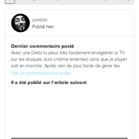
yondan
Publié hier
Dernier commentaire posté
Avec une Delta tu peux très facilement enregistrer la TV
sur les disques durs (même externes) sans que je player
soit en marche. Après rien de plus facile de gérer tes
enregistrements avec FreeboxOS ou en partage
Voir le commentaire en entier
windows ou linux ... N'importe quel écran connecté peut
Il a été publié sur l'article suivant
ensuite accéder aux enregistrements et les lire ... le
player est inutile ... Le dernier player made in Free est
celui de la Révolution, il n'y en aura plus d'autre à
l'avenir, même le player POP a été acheté sur étagère ...
Tu es donc entrain de me dire qu'un player n'est pas
nécessaire, mais qu'un PC l'est pour avoir des
fonctionnalités équivalentes ? Je n'ai pas vu ça dans les
CGV ??? Ce qui est parfaitement inutile sur une box de
salon, ce sont les VM. Ça, ça doit effectivement être