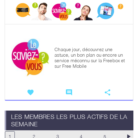
Chaque jour, découvrez une
astuce, un bon plan ou encore un
service méconnu sur la Freebox et
sur Free Mobile
favorite
comment
share
LES MEMBRES LES PLUS ACTIFS DE LA
SEMAINE
play_arrow
1
2
3
4
5