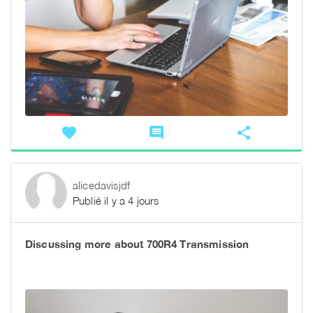
favorite
comment
share
alicedavisjdf
Publié il y a 4 jours
Discussing more about 700R4 Transmission