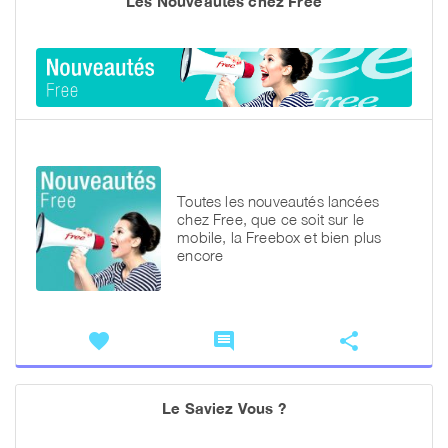
Les Nouveautés chez Free
Toutes les nouveautés lancées
chez Free, que ce soit sur le
mobile, la Freebox et bien plus
encore
favorite
comment
share
Le Saviez Vous ?