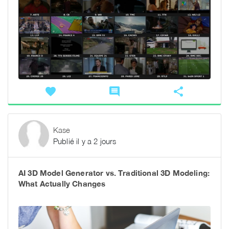
favorite
comment
share
Kase
Publié il y a 2 jours
AI 3D Model Generator vs. Traditional 3D Modeling:
What Actually Changes