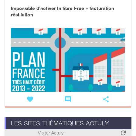
Impossible d'activer la fibre Free + facturation
résiliation
favorite
comment
share
LES SITES THÉMATIQUES ACTULY
refresh
Visiter Actuly