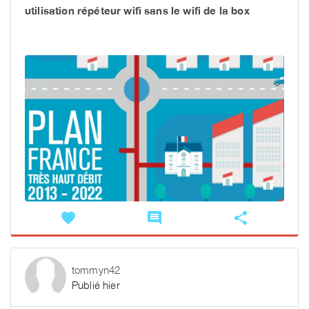
utilisation répéteur wifi sans le wifi de la box
favorite
comment
share
tommyn42
Publié hier