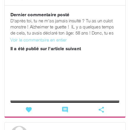
Dernier commentaire posté
D'après toi, tu ne m'as jamais insulté ? Tu as un culot
monstre ! Alzheimer te guette ! IL y a quelques temps
de cela, tu avais déclaré ton âge: 58 ans ! Donc, tu es
dans la soixantaine bien sonnée ! Quand tu as 58 ans, tu
Voir le commentaire en entier
es cinquantenaire. N’hésites paS à ouvrir un dictionnaire
Il a été publié sur l'article suivant
pour voir la définition. De plus mettre en avant l’âge d’un
membre pour le discréditer est le symbole meme de
l’exclusion qui te caractérise.
favorite
comment
share