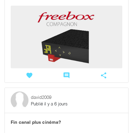
favorite
comment
share
david2009
Publié il y a 6 jours
Fin canal plus cinéma?