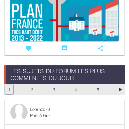
favorite
comment
share
LES SUJETS DU FORUM LES PLUS
COMMENTÉS DU JOUR
play_arrow
1
2
3
4
5
Lorenzo79
Publié hier