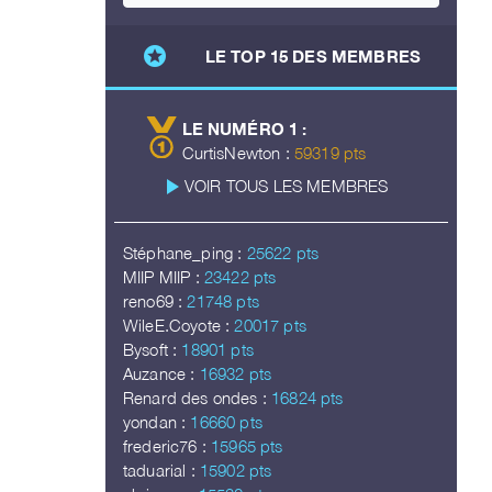
stars
LE TOP 15 DES MEMBRES
LE NUMÉRO 1 :
CurtisNewton :
59319 pts
play_arrow
VOIR TOUS LES MEMBRES
Stéphane_ping :
25622 pts
MIIP MIIP :
23422 pts
reno69 :
21748 pts
WileE.Coyote :
20017 pts
Bysoft :
18901 pts
Auzance :
16932 pts
Renard des ondes :
16824 pts
yondan :
16660 pts
frederic76 :
15965 pts
taduarial :
15902 pts