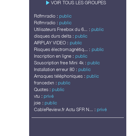
play_arrow
VOIR TOUS LES GROUPES
Rdfmradio :
public
Rdfmradio :
public
Utilisateurs Freebox du 6... :
public
disques durs delta :
public
AIRPLAY VIDEO :
public
Risques électromagnétiq... :
public
Inscription en ligne :
public
Souscription free Mini 4k :
public
Installation erreur 80 :
public
Arnaques téléphoniques :
public
francedxn :
public
Quotes :
public
vtu :
privé
joie :
public
CableReview.fr Actu SFR N... :
privé