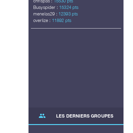
chrispas :
15530 pts
Busyspider :
15324 pts
menelas29 :
12393 pts
overlize :
11892 pts
group
LES DERNIERS GROUPES