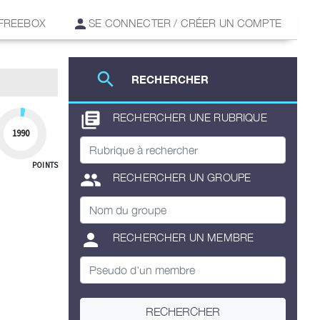
 FREEBOX
SE CONNECTER / CRÉER UN COMPTE
search
RECHERCHER
library_books
RECHERCHER UNE RUBRIQUE
1990
POINTS
group
RECHERCHER UN GROUPE
person
RECHERCHER UN MEMBRE
RECHERCHER