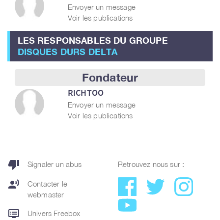
Envoyer un message
Voir les publications
LES RESPONSABLES DU GROUPE
DISQUES DURS DELTA
Fondateur
RICHTOO
Envoyer un message
Voir les publications
thumb_down
Signaler un abus
Retrouvez nous sur :
record_voice_over
Contacter le
webmaster
dvr
Univers Freebox