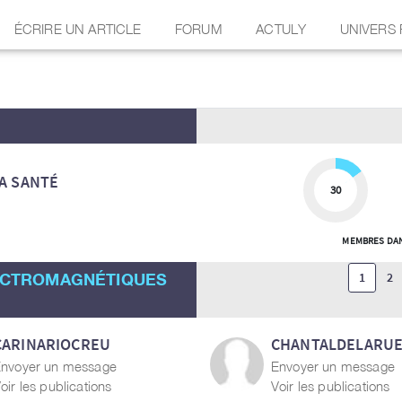
ÉCRIRE UN ARTICLE
FORUM
ACTULY
UNIVERS
A SANTÉ
30
MEMBRES DAN
ECTROMAGNÉTIQUES
1
2
CARINARIOCREU
CHANTALDELARU
nvoyer un message
Envoyer un message
oir les publications
Voir les publications