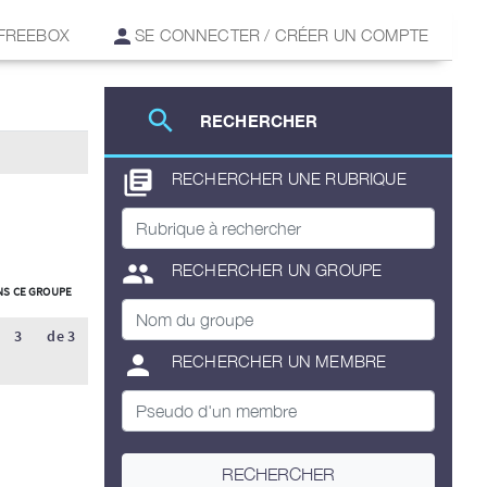
 FREEBOX
SE CONNECTER / CRÉER UN COMPTE
search
RECHERCHER
library_books
RECHERCHER UNE RUBRIQUE
group
RECHERCHER UN GROUPE
S CE GROUPE
3
de 3
person
RECHERCHER UN MEMBRE
E
RECHERCHER