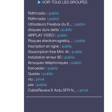
play_arrow
VOIR TOUS LES GROUPES
Rdfmradio :
public
Rdfmradio :
public
Utilisateurs Freebox du 6... :
public
disques durs delta :
public
AIRPLAY VIDEO :
public
Risques électromagnétiq... :
public
Inscription en ligne :
public
Souscription free Mini 4k :
public
Installation erreur 80 :
public
Arnaques téléphoniques :
public
francedxn :
public
Quotes :
public
vtu :
privé
joie :
public
CableReview.fr Actu SFR N... :
privé