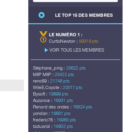
stars
LE TOP 15 DES MEMBRES
LE NUMÉRO 1 :
CurtisNewton :
59319 pts
play_arrow
VOIR TOUS LES MEMBRES
Stéphane_ping :
25622 pts
MIIP MIIP :
23422 pts
reno69 :
21748 pts
WileE.Coyote :
20017 pts
Bysoft :
18899 pts
Auzance :
16931 pts
Renard des ondes :
16824 pts
yondan :
16661 pts
frederic76 :
15965 pts
taduarial :
15902 pts