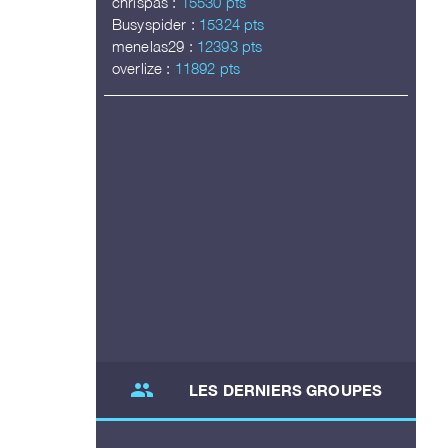
chrispas :
15530 pts
Busyspider :
15324 pts
menelas29 :
12393 pts
overlize :
11892 pts
group
LES DERNIERS GROUPES