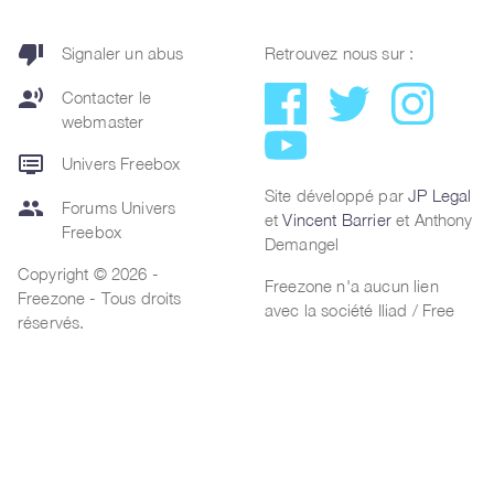
thumb_down
Signaler un abus
Retrouvez nous sur :
record_voice_over
Contacter le
webmaster
dvr
Univers Freebox
Site développé par
JP Legal
group
Forums Univers
et
Vincent Barrier
et Anthony
Freebox
Demangel
Copyright © 2026 -
Freezone n'a aucun lien
Freezone - Tous droits
avec la société Iliad / Free
réservés.