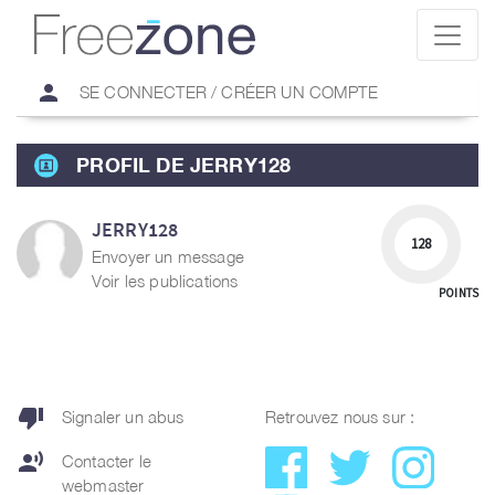
person
SE CONNECTER / CRÉER UN COMPTE
PROFIL DE JERRY128
JERRY128
128
Envoyer un message
Voir les publications
POINTS
thumb_down
Signaler un abus
Retrouvez nous sur :
record_voice_over
Contacter le
webmaster