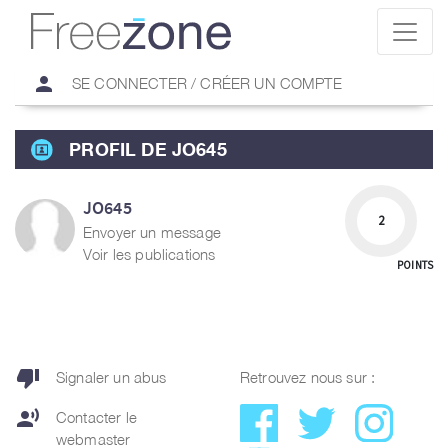
person
SE CONNECTER / CRÉER UN COMPTE
PROFIL DE JO645
JO645
2
Envoyer un message
Voir les publications
POINTS
thumb_down
Signaler un abus
Retrouvez nous sur :
record_voice_over
Contacter le
webmaster