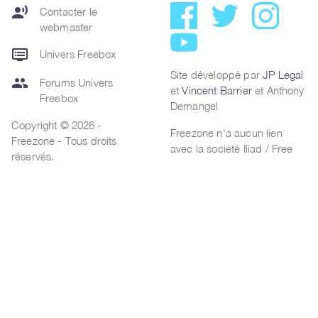
record_voice_over
Contacter le
webmaster
dvr
Univers Freebox
Site développé par
JP Legal
group
Forums Univers
et
Vincent Barrier
et Anthony
Freebox
Demangel
Copyright © 2026 -
Freezone n'a aucun lien
Freezone - Tous droits
avec la société Iliad / Free
réservés.