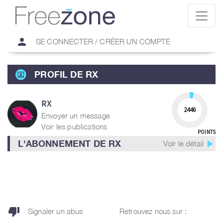
person
SE CONNECTER / CRÉER UN COMPTE
PROFIL DE RX
RX
2446
Envoyer un message
Voir les publications
POINTS
play_arrow
L'ABONNEMENT DE RX
Voir le détail
thumb_down
Signaler un abus
Retrouvez nous sur :