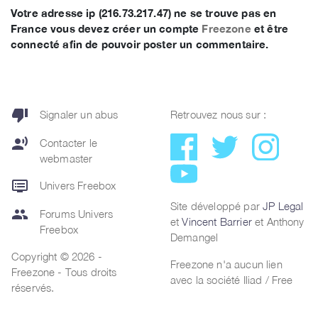
Votre adresse ip (216.73.217.47) ne se trouve pas en
France vous devez créer un compte
Freezone
et être
connecté afin de pouvoir poster un commentaire.
thumb_down
Signaler un abus
Retrouvez nous sur :
record_voice_over
Contacter le
webmaster
dvr
Univers Freebox
Site développé par
JP Legal
group
Forums Univers
et
Vincent Barrier
et Anthony
Freebox
Demangel
Copyright © 2026 -
Freezone n'a aucun lien
Freezone - Tous droits
avec la société Iliad / Free
réservés.