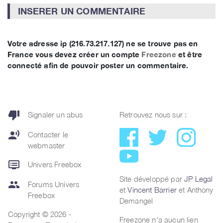
INSERER UN COMMENTAIRE
Votre adresse ip (216.73.217.127) ne se trouve pas en
France vous devez créer un compte
Freezone
et être
connecté afin de pouvoir poster un commentaire.
thumb_down
Signaler un abus
Retrouvez nous sur :
record_voice_over
Contacter le
webmaster
dvr
Univers Freebox
Site développé par
JP Legal
group
Forums Univers
et
Vincent Barrier
et Anthony
Freebox
Demangel
Copyright © 2026 -
Freezone n'a aucun lien