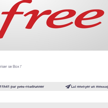
riser se Box !'
 11h41
par
yves-roadrunner
Lui envoyer un messa