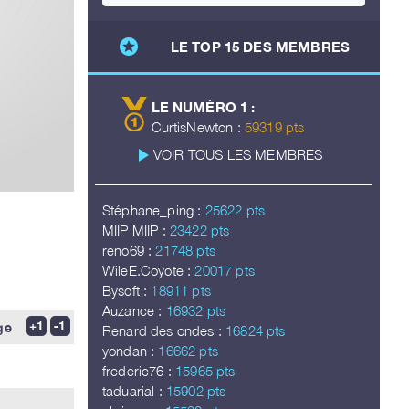
stars
LE TOP 15 DES MEMBRES
LE NUMÉRO 1 :
CurtisNewton :
59319 pts
play_arrow
VOIR TOUS LES MEMBRES
Stéphane_ping :
25622 pts
MIIP MIIP :
23422 pts
reno69 :
21748 pts
WileE.Coyote :
20017 pts
Bysoft :
18911 pts
Auzance :
16932 pts
ge
Renard des ondes :
16824 pts
yondan :
16662 pts
frederic76 :
15965 pts
taduarial :
15902 pts