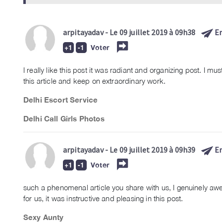
arpitayadav
- Le 09 juillet 2019 à 09h38
E
Voter
I really like this post it was radiant and organizing post. I mu
this article and keep on extraordinary work.
Delhi Escort Service
Delhi Call Girls Photos
arpitayadav
- Le 09 juillet 2019 à 09h39
E
Voter
such a phenomenal article you share with us, I genuinely aw
for us, it was instructive and pleasing in this post.
Sexy Aunty