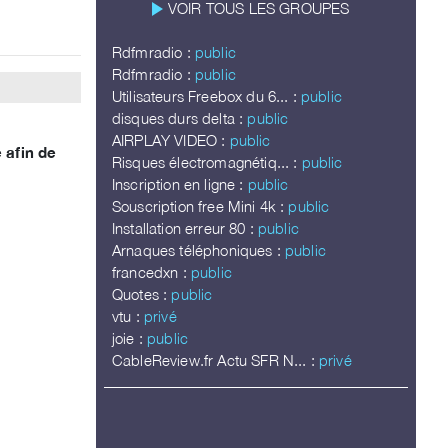
play_arrow
VOIR TOUS LES GROUPES
Rdfmradio :
public
Rdfmradio :
public
Utilisateurs Freebox du 6... :
public
disques durs delta :
public
AIRPLAY VIDEO :
public
 afin de
Risques électromagnétiq... :
public
Inscription en ligne :
public
Souscription free Mini 4k :
public
Installation erreur 80 :
public
Arnaques téléphoniques :
public
francedxn :
public
Quotes :
public
vtu :
privé
joie :
public
CableReview.fr Actu SFR N... :
privé