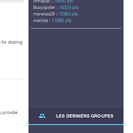
chrispas :
15530 pts
Busyspider :
15324 pts
menelas29 :
12393 pts
overlize :
11892 pts
g for sharing
u provide
group
LES DERNIERS GROUPES