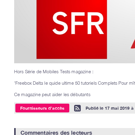
Hors Série de Mobiles Tests magazine :
'Freebox Delta le quide ultime 50 tutoriels Complets Pour mît
Ce magazine peut aider les débutants
Fournisseurs d'accès
Publié le
17 mai 2019 à
Commentaires des lecteurs