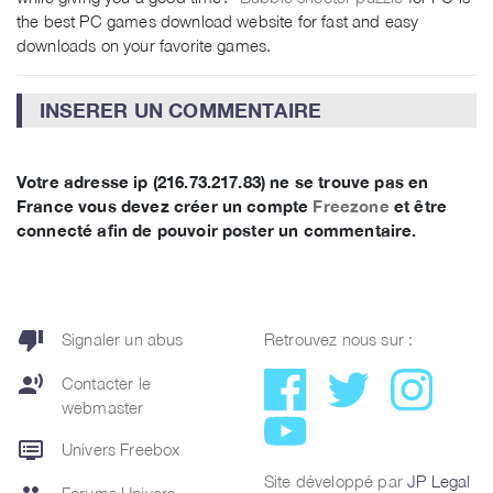
the best PC games download website for fast and easy
downloads on your favorite games.
INSERER UN COMMENTAIRE
Votre adresse ip (216.73.217.83) ne se trouve pas en
France vous devez créer un compte
Freezone
et être
connecté afin de pouvoir poster un commentaire.
thumb_down
Signaler un abus
Retrouvez nous sur :
record_voice_over
Contacter le
webmaster
dvr
Univers Freebox
Site développé par
JP Legal