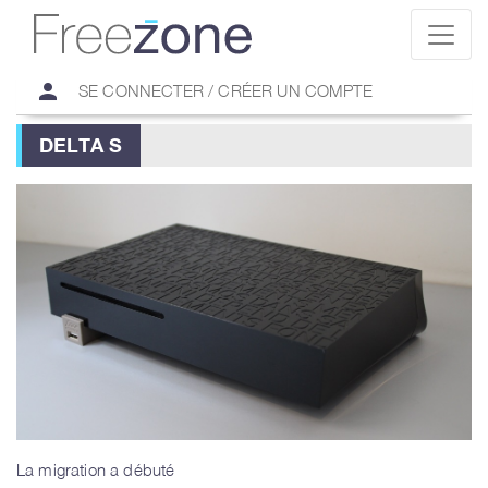
person
SE CONNECTER / CRÉER UN COMPTE
DELTA S
La migration a débuté