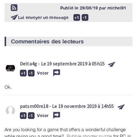
Publié le
29/08/19
par
michel91
Lui envoyer un message
Commentaires des lecteurs
Delta4g
- Le 19 septembre 2019 à 05h15
Voter
Ok.
patsm00re18
- Le 19 novembre 2019 à 14h55
Voter
Are you looking for a game that offers a wonderful challenge
while giving you a good time?
Bubble shooter puzzle
for PC is