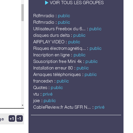
play_arrow
VOIR TOUS LES GROUPES
Rdfmradio :
public
Rdfmradio :
public
Utilisateurs Freebox du 6... :
public
disques durs delta :
public
AIRPLAY VIDEO :
public
Risques électromagnétiq... :
public
Inscription en ligne :
public
Souscription free Mini 4k :
public
Installation erreur 80 :
public
Arnaques téléphoniques :
public
francedxn :
public
Quotes :
public
vtu :
privé
joie :
public
CableReview.fr Actu SFR N... :
privé
ge