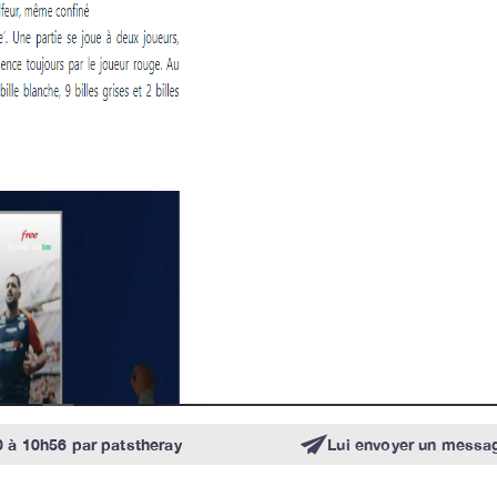
 à 10h56
par
patstheray
Lui envoyer un messa