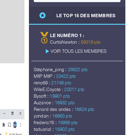
stars
LE TOP 15 DES MEMBRES
LE NUMÉRO 1 :
CurtisNewton :
59319 pts
play_arrow
VOIR TOUS LES MEMBRES
Stéphane_ping :
25622 pts
MIIP MIIP :
23422 pts
reno69 :
21748 pts
WileE.Coyote :
20017 pts
Bysoft :
18901 pts
Auzance :
16932 pts
Renard des ondes :
16824 pts
yondan :
16660 pts
frederic76 :
15965 pts
taduarial :
15902 pts