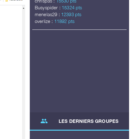
chrispas :
15530 pts
Busyspider :
15324 pts
menelas29 :
12393 pts
overlize :
11892 pts
group
LES DERNIERS GROUPES