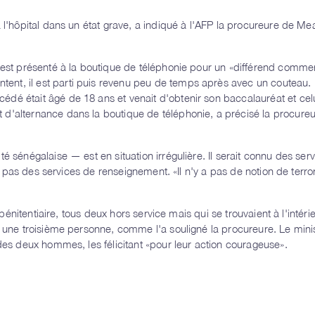
à l'hôpital dans un état grave, a indiqué à l'AFP la procureure de Me
'est présenté à la boutique de téléphonie pour un «
différend commer
tent, il est parti puis revenu peu de temps après avec un couteau. I
cédé était âgé de 18 ans et venait d'obtenir son baccalauréat et cel
 d'alternance dans la boutique de téléphonie, a précisé la procure
ité sénégalaise — est en situation irrégulière. Il serait connu des ser
ais pas des services de renseignement. «
Il n'y a pas de notion de terr
 pénitentiaire, tous deux hors service mais qui se trouvaient à l'intéri
r une troisième personne, comme l'a souligné la procureure. Le mini
 des deux hommes, les félicitant
«pour leur action courageuse»
.