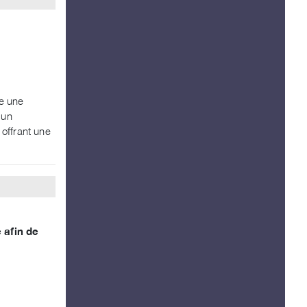
e une
 un
 offrant une
 afin de