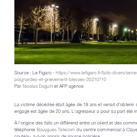
Source : Le Figaro -
https://www.lefigaro.fr/faits-divers/s
poignardes-et-grievement-blesses-20210710
Par
Nicolas Daguin
et AFP agence
La victime décédée était âgée de 18 ans et venait d'obtenir s
engagé est âgée de 20 ans. L'agresseur a pour sa part été in
À l'origine des faits un différend entre un client et des c
téléphonie
Bouygues Telecom
du centre commercial à Claye-
couteau, a-t-on appris de source policière.