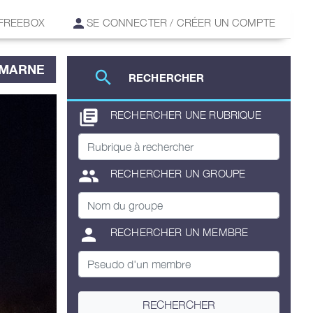
 FREEBOX
SE CONNECTER / CRÉER UN COMPTE
-MARNE
search
RECHERCHER
library_books
RECHERCHER UNE RUBRIQUE
group
RECHERCHER UN GROUPE
person
RECHERCHER UN MEMBRE
RECHERCHER