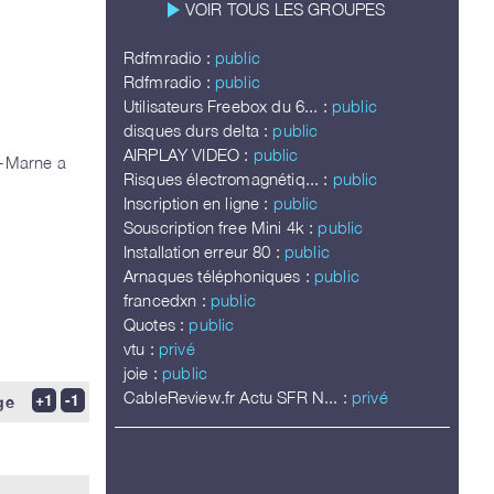
play_arrow
VOIR TOUS LES GROUPES
Rdfmradio :
public
Rdfmradio :
public
Utilisateurs Freebox du 6... :
public
disques durs delta :
public
AIRPLAY VIDEO :
public
t-Marne a
Risques électromagnétiq... :
public
Inscription en ligne :
public
Souscription free Mini 4k :
public
Installation erreur 80 :
public
Arnaques téléphoniques :
public
francedxn :
public
Quotes :
public
vtu :
privé
joie :
public
CableReview.fr Actu SFR N... :
privé
ge