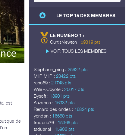
stars
LE TOP 15 DES MEMBRES
LE NUMÉRO 1 :
CurtisNewton :
59319 pts
play_arrow
VOIR TOUS LES MEMBRES
Stéphane_ping :
25622 pts
-
MIIP MIIP :
23422 pts
reno69 :
21748 pts
WileE.Coyote :
20017 pts
Bysoft :
18901 pts
Auzance :
16932 pts
al est
Renard des ondes :
16824 pts
yondan :
16660 pts
boutique de
frederic76 :
15965 pts
d'un
taduarial :
15902 pts