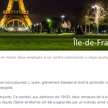
eine-et-marne-deux-employes-d-un-centre-commercial-a-claye-souilly
on baccalauréat. L'autre, grièvement blessée et dont le pronostic vit
terpellé.
ommerçants. Ce samedi, aux alentours de 13h20, deux vendeurs de la 
Souilly (Seine-et-Marne) ont été poignardés par un individu armé 