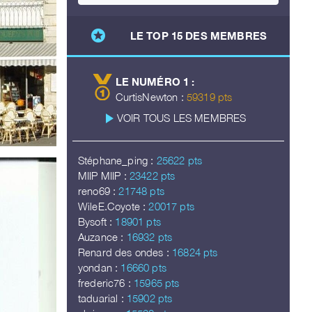
stars
LE TOP 15 DES MEMBRES
LE NUMÉRO 1 :
CurtisNewton :
59319 pts
play_arrow
VOIR TOUS LES MEMBRES
Stéphane_ping :
25622 pts
MIIP MIIP :
23422 pts
reno69 :
21748 pts
WileE.Coyote :
20017 pts
Bysoft :
18901 pts
Auzance :
16932 pts
Renard des ondes :
16824 pts
yondan :
16660 pts
frederic76 :
15965 pts
taduarial :
15902 pts