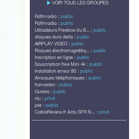
play_arrow
VOIR TOUS LES GROUPES
Rdfmradio :
public
Rdfmradio :
public
Utilisateurs Freebox du 6... :
public
disques durs delta :
public
AIRPLAY VIDEO :
public
Risques électromagnétiq... :
public
Inscription en ligne :
public
Souscription free Mini 4k :
public
Installation erreur 80 :
public
Arnaques téléphoniques :
public
francedxn :
public
Quotes :
public
vtu :
privé
joie :
public
CableReview.fr Actu SFR N... :
privé