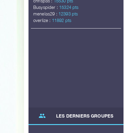
chrispas :
15530 pts
Busyspider :
15324 pts
menelas29 :
12393 pts
overlize :
11892 pts
group
LES DERNIERS GROUPES