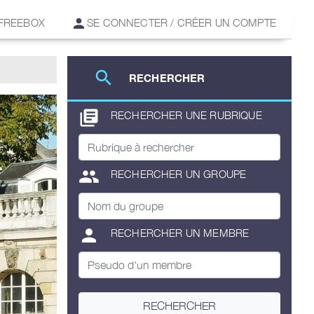
 FREEBOX
SE CONNECTER / CRÉER UN COMPTE
search
RECHERCHER
library_books
RECHERCHER UNE RUBRIQUE
group
RECHERCHER UN GROUPE
person
RECHERCHER UN MEMBRE
RECHERCHER