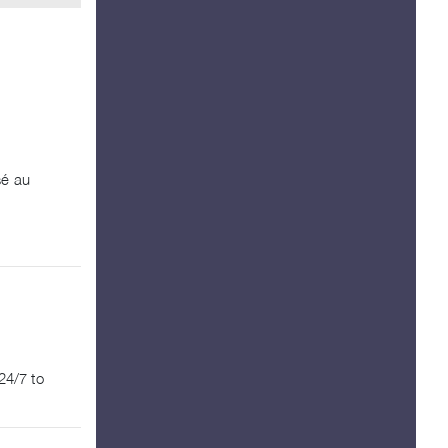
sé au
24/7 to