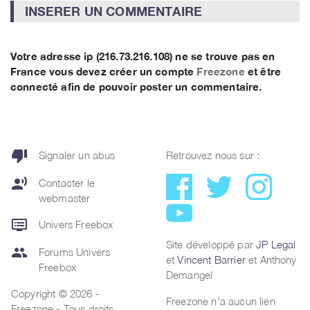
INSERER UN COMMENTAIRE
Votre adresse ip (216.73.216.108) ne se trouve pas en
France vous devez créer un compte
Freezone
et être
connecté afin de pouvoir poster un commentaire.
thumb_down
Signaler un abus
Retrouvez nous sur :
record_voice_over
Contacter le
webmaster
dvr
Univers Freebox
Site développé par
JP Legal
group
Forums Univers
et
Vincent Barrier
et Anthony
Freebox
Demangel
Copyright © 2026 -
Freezone n'a aucun lien
Freezone - Tous droits