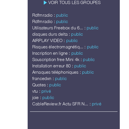
play_arrow
VOIR TOUS LES GROUPES
Rdfmradio :
public
Rdfmradio :
public
Utilisateurs Freebox du 6... :
public
disques durs delta :
public
AIRPLAY VIDEO :
public
Risques électromagnétiq... :
public
Inscription en ligne :
public
Souscription free Mini 4k :
public
Installation erreur 80 :
public
Arnaques téléphoniques :
public
francedxn :
public
Quotes :
public
vtu :
privé
joie :
public
CableReview.fr Actu SFR N... :
privé