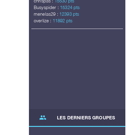
chrispas :
15530 pts
Busyspider :
15324 pts
menelas29 :
12393 pts
overlize :
11892 pts
group
LES DERNIERS GROUPES