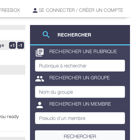
 FREEBOX
SE CONNECTER / CRÉER UN COMPTE
search
RECHERCHER
ge
library_books
RECHERCHER UNE RUBRIQUE
group
RECHERCHER UN GROUPE
person
RECHERCHER UN MEMBRE
you ready
RECHERCHER