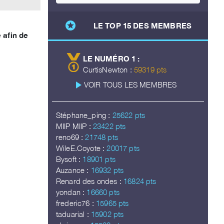
stars
LE TOP 15 DES MEMBRES
 afin de
LE NUMÉRO 1 :
CurtisNewton :
59319 pts
play_arrow
VOIR TOUS LES MEMBRES
Stéphane_ping :
25622 pts
MIIP MIIP :
23422 pts
reno69 :
21748 pts
WileE.Coyote :
20017 pts
Bysoft :
18901 pts
Auzance :
16932 pts
Renard des ondes :
16824 pts
yondan :
16660 pts
frederic76 :
15965 pts
taduarial :
15902 pts