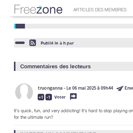
ARTICLES DES MEMBRES
Publié le
à h
par
Commentaires des lecteurs
truonganna
- Le 06 mai 2025 à 09h44
Env
Voter
It's quick, fun, and very addicting! It's hard to stop playing o
for the ultimate run?