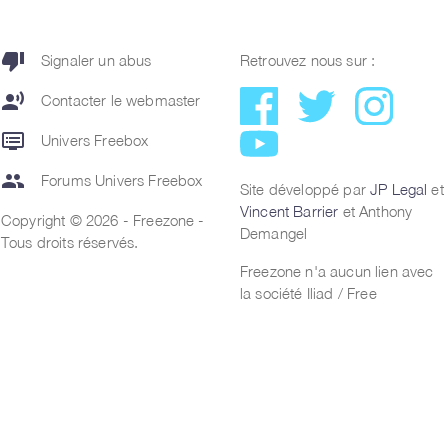
thumb_down
Signaler un abus
Retrouvez nous sur :
record_voice_over
Contacter le webmaster
dvr
Univers Freebox
group
Forums Univers Freebox
Site développé par
JP Legal
et
Vincent Barrier
et Anthony
Copyright © 2026 - Freezone -
Demangel
Tous droits réservés.
Freezone n'a aucun lien avec
la société Iliad / Free