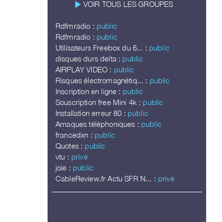
play_arrow
VOIR TOUS LES GROUPES
Rdfmradio :
public
Rdfmradio :
public
Utilisateurs Freebox du 6... :
public
disques durs delta :
public
AIRPLAY VIDEO :
public
Risques électromagnétiq... :
public
Inscription en ligne :
public
Souscription free Mini 4k :
public
Installation erreur 80 :
public
Arnaques téléphoniques :
public
francedxn :
public
Quotes :
public
vtu :
privé
joie :
public
CableReview.fr Actu SFR N... :
privé