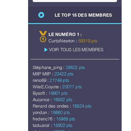
stars
LE TOP 15 DES MEMBRES
LE NUMÉRO 1 :
CurtisNewton :
59319 pts
play_arrow
VOIR TOUS LES MEMBRES
Stéphane_ping :
25622 pts
MIIP MIIP :
23422 pts
reno69 :
21748 pts
WileE.Coyote :
20017 pts
Bysoft :
18901 pts
Auzance :
16932 pts
Renard des ondes :
16824 pts
yondan :
16660 pts
frederic76 :
15965 pts
taduarial :
15902 pts