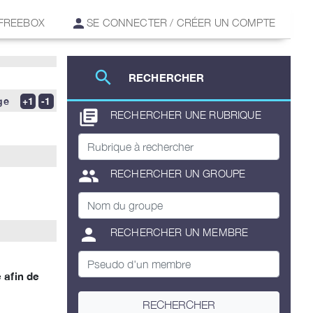
 FREEBOX
SE CONNECTER / CRÉER UN COMPTE
search
RECHERCHER
ge
library_books
RECHERCHER UNE RUBRIQUE
group
RECHERCHER UN GROUPE
person
RECHERCHER UN MEMBRE
 afin de
RECHERCHER