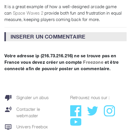
It is a great example of how a well-designed arcade game
can
Space Waves 2
provide both fun and frustration in equal
measure, keeping players coming back for more.
INSERER UN COMMENTAIRE
Votre adresse ip (216.73.216.216) ne se trouve pas en
France vous devez créer un compte
Freezone
et être
connecté afin de pouvoir poster un commentaire.
thumb_down
Signaler un abus
Retrouvez nous sur :
record_voice_over
Contacter le
webmaster
dvr
Univers Freebox