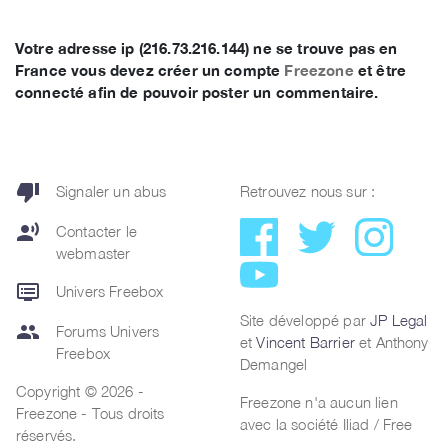
Votre adresse ip (216.73.216.144) ne se trouve pas en
France vous devez créer un compte
Freezone
et être
connecté afin de pouvoir poster un commentaire.
thumb_down
Signaler un abus
Retrouvez nous sur :
record_voice_over
Contacter le
webmaster
dvr
Univers Freebox
Site développé par
JP Legal
group
Forums Univers
et
Vincent Barrier
et Anthony
Freebox
Demangel
Copyright © 2026 -
Freezone n'a aucun lien
Freezone - Tous droits
avec la société Iliad / Free
réservés.