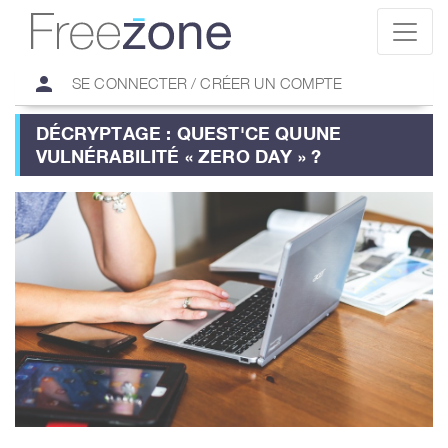
person
SE CONNECTER / CRÉER UN COMPTE
DÉCRYPTAGE : QUEST'CE QUUNE
VULNÉRABILITÉ « ZERO DAY » ?