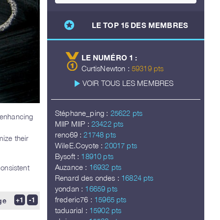
stars
LE TOP 15 DES MEMBRES
LE NUMÉRO 1 :
CurtisNewton :
59319 pts
play_arrow
VOIR TOUS LES MEMBRES
Stéphane_ping :
25622 pts
 enhancing
MIIP MIIP :
23422 pts
reno69 :
21748 pts
ize their
WileE.Coyote :
20017 pts
Bysoft :
18910 pts
Auzance :
16932 pts
onsistent
Renard des ondes :
16824 pts
yondan :
16659 pts
frederic76 :
15965 pts
ge
taduarial :
15902 pts