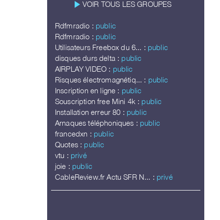
play_arrow
VOIR TOUS LES GROUPES
Rdfmradio :
public
Rdfmradio :
public
Utilisateurs Freebox du 6... :
public
disques durs delta :
public
AIRPLAY VIDEO :
public
Risques électromagnétiq... :
public
Inscription en ligne :
public
Souscription free Mini 4k :
public
Installation erreur 80 :
public
Arnaques téléphoniques :
public
francedxn :
public
Quotes :
public
vtu :
privé
joie :
public
CableReview.fr Actu SFR N... :
privé