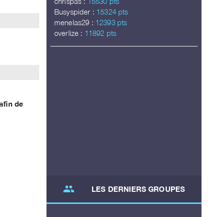
chrispas :
15530 pts
Busyspider :
15324 pts
menelas29 :
12393 pts
overlize :
11892 pts
afin de
group
LES DERNIERS GROUPES