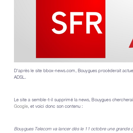
D'après le site bbox-news.com, Bouygues procèderait act
ADSL.
Le site a semble-t-il supprimé la news, Bouygues chercherait
Google
, et voici donc son contenu :
Bouygues Telecom va lancer dès le 11 octobre une grande c