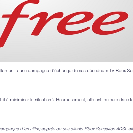
uellement à une campagne d'échange de ses décodeurs TV Bbox Se
-il à minimiser la situation ? Heureusement, elle est toujours dans l
ampagne d’emailing auprès de ses clients Bbox Sensation ADSL af