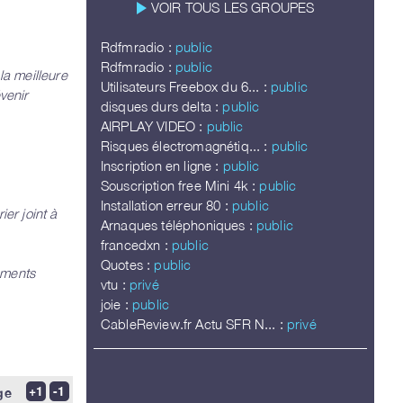
play_arrow
VOIR TOUS LES GROUPES
Rdfmradio :
public
Rdfmradio :
public
la meilleure
Utilisateurs Freebox du 6... :
public
venir
disques durs delta :
public
AIRPLAY VIDEO :
public
Risques électromagnétiq... :
public
Inscription en ligne :
public
Souscription free Mini 4k :
public
Installation erreur 80 :
public
er joint à
Arnaques téléphoniques :
public
francedxn :
public
Quotes :
public
ements
vtu :
privé
joie :
public
CableReview.fr Actu SFR N... :
privé
ge