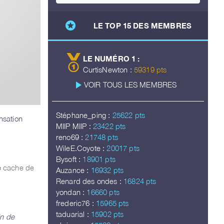
stars
LE TOP 15 DES MEMBRES
LE NUMÉRO 1 :
CurtisNewton :
59319 pts
play_arrow
VOIR TOUS LES MEMBRES
Stéphane_ping :
25622 pts
nsation
MIIP MIIP :
23422 pts
reno69 :
21748 pts
WileE.Coyote :
20017 pts
Bysoft :
18901 pts
e
cache de
Auzance :
16932 pts
Renard des ondes :
16824 pts
yondan :
16660 pts
frederic76 :
15965 pts
taduarial :
15902 pts
in de