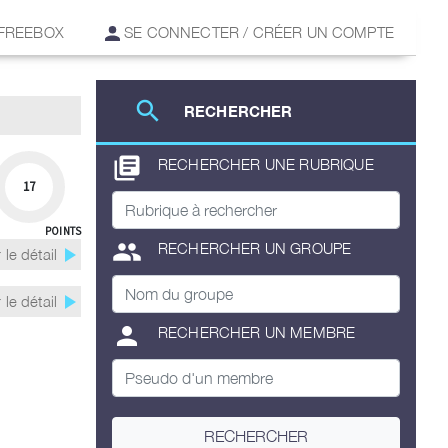
 FREEBOX
SE CONNECTER / CRÉER UN COMPTE
search
RECHERCHER
library_books
RECHERCHER UNE RUBRIQUE
17
POINTS
group
RECHERCHER UN GROUPE
play_arrow
 le détail
play_arrow
 le détail
person
RECHERCHER UN MEMBRE
RECHERCHER