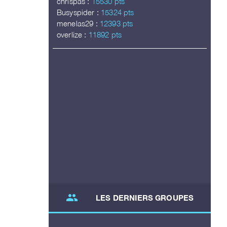
chrispas :
15530 pts
Busyspider :
15324 pts
menelas29 :
12393 pts
overlize :
11892 pts
group
LES DERNIERS GROUPES