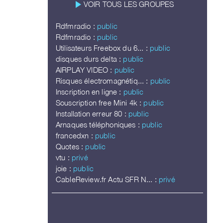
play_arrow
VOIR TOUS LES GROUPES
Rdfmradio :
public
Rdfmradio :
public
Utilisateurs Freebox du 6... :
public
disques durs delta :
public
AIRPLAY VIDEO :
public
Risques électromagnétiq... :
public
Inscription en ligne :
public
Souscription free Mini 4k :
public
Installation erreur 80 :
public
Arnaques téléphoniques :
public
francedxn :
public
Quotes :
public
vtu :
privé
joie :
public
CableReview.fr Actu SFR N... :
privé