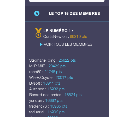
stars
LE TOP 15 DES MEMBRES
LE NUMÉRO 1 :
CurtisNewton :
59319 pts
play_arrow
VOIR TOUS LES MEMBRES
Stéphane_ping :
25622 pts
MIIP MIIP :
23422 pts
reno69 :
21748 pts
WileE.Coyote :
20017 pts
Bysoft :
18911 pts
Auzance :
16932 pts
Renard des ondes :
16824 pts
yondan :
16662 pts
frederic76 :
15965 pts
taduarial :
15902 pts