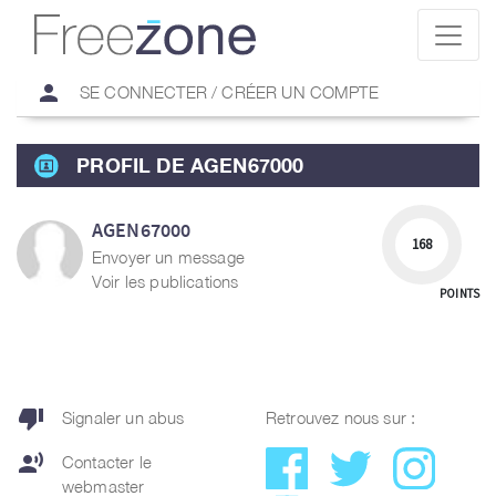
person
SE CONNECTER / CRÉER UN COMPTE
PROFIL DE AGEN67000
AGEN67000
168
Envoyer un message
Voir les publications
POINTS
thumb_down
Signaler un abus
Retrouvez nous sur :
record_voice_over
Contacter le
webmaster