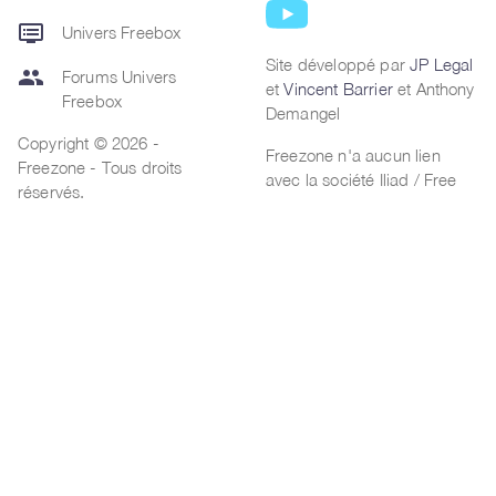
dvr
Univers Freebox
Site développé par
JP Legal
group
Forums Univers
et
Vincent Barrier
et Anthony
Freebox
Demangel
Copyright © 2026 -
Freezone n'a aucun lien
Freezone - Tous droits
avec la société Iliad / Free
réservés.