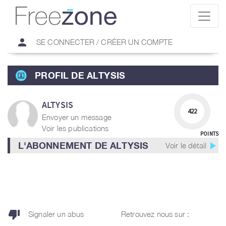
person
SE CONNECTER / CRÉER UN COMPTE
PROFIL DE ALTYSIS
ALTYSIS
422
Envoyer un message
Voir les publications
POINTS
play_arrow
L'ABONNEMENT DE ALTYSIS
Voir le détail
thumb_down
Signaler un abus
Retrouvez nous sur :