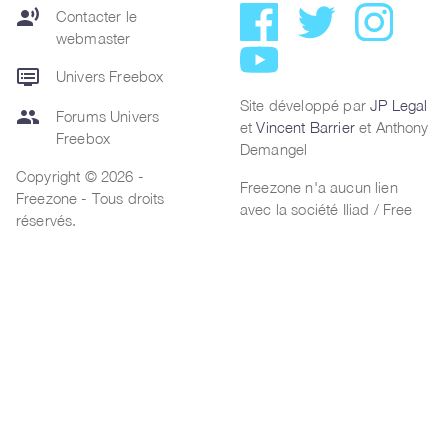
record_voice_over
Contacter le
webmaster
dvr
Univers Freebox
Site développé par
JP Legal
group
Forums Univers
et
Vincent Barrier
et Anthony
Freebox
Demangel
Copyright © 2026 -
Freezone n'a aucun lien
Freezone - Tous droits
avec la société Iliad / Free
réservés.