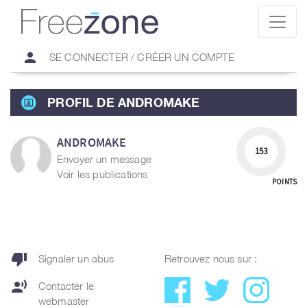
person
SE CONNECTER / CRÉER UN COMPTE
PROFIL DE ANDROMAKE
ANDROMAKE
153
Envoyer un message
Voir les publications
POINTS
thumb_down
Signaler un abus
Retrouvez nous sur :
record_voice_over
Contacter le
webmaster