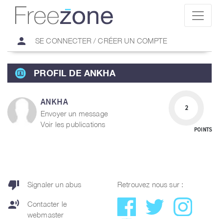
person
SE CONNECTER / CRÉER UN COMPTE
PROFIL DE ANKHA
ANKHA
2
Envoyer un message
Voir les publications
POINTS
thumb_down
Signaler un abus
Retrouvez nous sur :
record_voice_over
Contacter le
webmaster