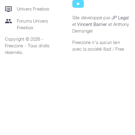
dvr
Univers Freebox
Site développé par
JP Legal
group
Forums Univers
et
Vincent Barrier
et Anthony
Freebox
Demangel
Copyright © 2026 -
Freezone n'a aucun lien
Freezone - Tous droits
avec la société Iliad / Free
réservés.