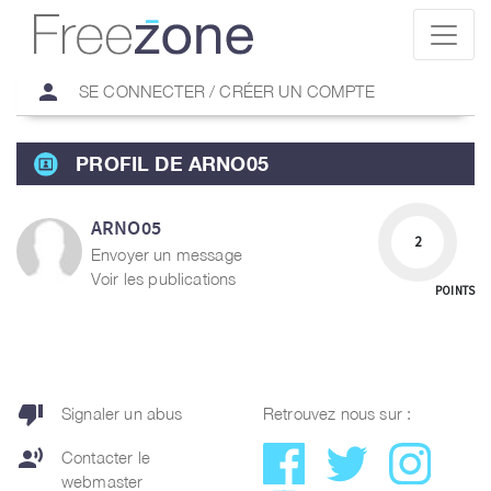
person
SE CONNECTER / CRÉER UN COMPTE
PROFIL DE ARNO05
ARNO05
2
Envoyer un message
Voir les publications
POINTS
thumb_down
Signaler un abus
Retrouvez nous sur :
record_voice_over
Contacter le
webmaster