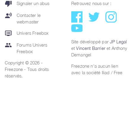
thumb_down
Signaler un abus
Retrouvez nous sur :
record_voice_over
Contacter le
webmaster
dvr
Univers Freebox
Site développé par
JP Legal
group
Forums Univers
et
Vincent Barrier
et Anthony
Freebox
Demangel
Copyright © 2026 -
Freezone n'a aucun lien
Freezone - Tous droits
avec la société Iliad / Free
réservés.