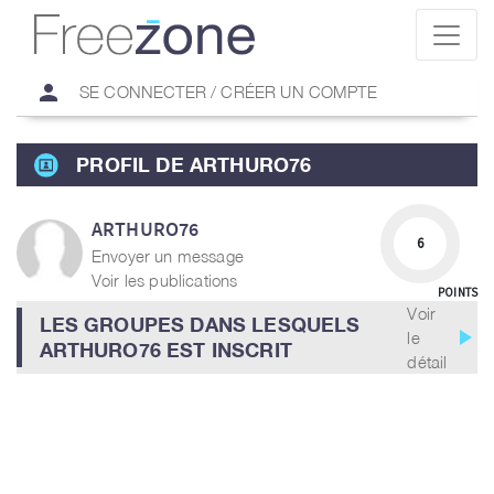
person
SE CONNECTER / CRÉER UN COMPTE
PROFIL DE ARTHURO76
ARTHURO76
6
Envoyer un message
Voir les publications
POINTS
Voir
LES GROUPES DANS LESQUELS
play_arrow
le
ARTHURO76 EST INSCRIT
détail