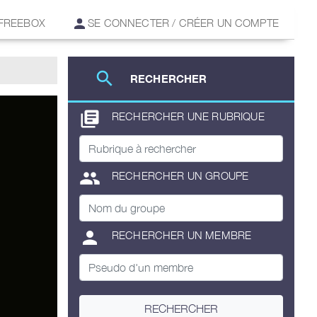
 FREEBOX
SE CONNECTER / CRÉER UN COMPTE
search
RECHERCHER
library_books
RECHERCHER UNE RUBRIQUE
group
RECHERCHER UN GROUPE
person
RECHERCHER UN MEMBRE
RECHERCHER