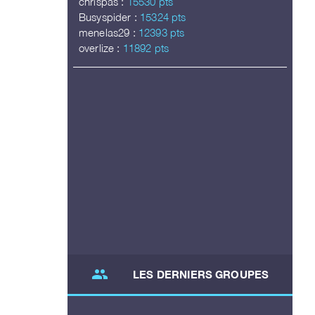
chrispas :
15530 pts
Busyspider :
15324 pts
menelas29 :
12393 pts
overlize :
11892 pts
group
LES DERNIERS GROUPES