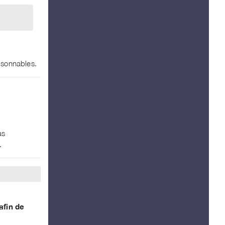
aisonnables.
as
.
afin de