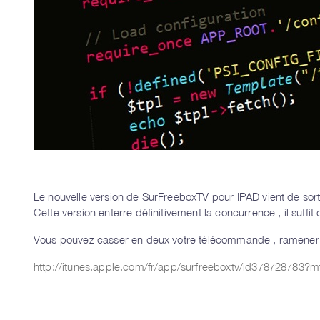
Le nouvelle version de SurFreeboxTV pour IPAD vient de sortir
Cette version enterre définitivement la concurrence , il suffit d
Vous pouvez casser en deux votre télécommande , ramener v
http://itunes.apple.com/fr/app/surfreeboxtv/id378728783?