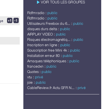
play_arrow
VOIR TOUS LES GROUPES
Rdfmradio :
public
Rdfmradio :
public
ge
Utilisateurs Freebox du 6... :
public
disques durs delta :
public
AIRPLAY VIDEO :
public
Risques électromagnétiq... :
public
Inscription en ligne :
public
Souscription free Mini 4k :
public
Installation erreur 80 :
public
Arnaques téléphoniques :
public
francedxn :
public
Quotes :
public
vtu :
privé
joie :
public
CableReview.fr Actu SFR N... :
privé