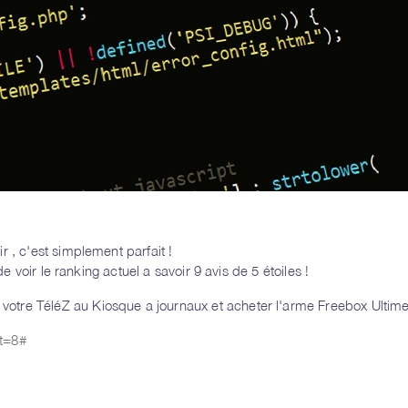
 , c'est simplement parfait !
e voir le ranking actuel a savoir 9 avis de 5 étoiles !
otre TéléZ au Kiosque a journaux et acheter l'arme Freebox Ultime
mt=8#