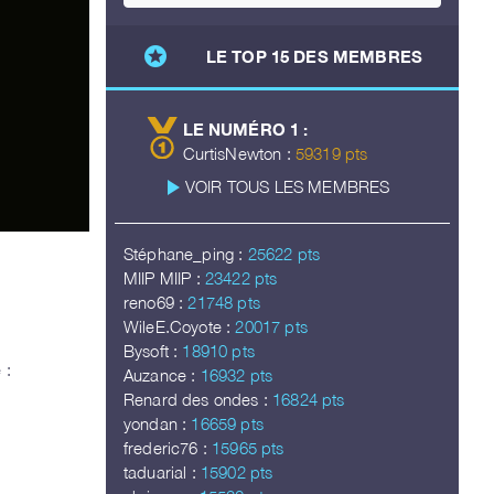
stars
LE TOP 15 DES MEMBRES
LE NUMÉRO 1 :
CurtisNewton :
59319 pts
play_arrow
VOIR TOUS LES MEMBRES
Stéphane_ping :
25622 pts
MIIP MIIP :
23422 pts
reno69 :
21748 pts
WileE.Coyote :
20017 pts
Bysoft :
18910 pts
 :
Auzance :
16932 pts
Renard des ondes :
16824 pts
yondan :
16659 pts
frederic76 :
15965 pts
taduarial :
15902 pts