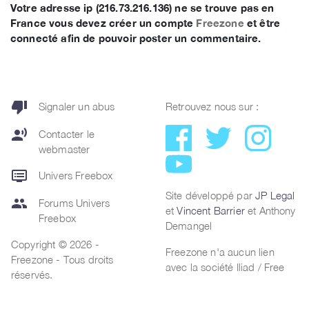
Votre adresse ip (216.73.216.136) ne se trouve pas en
France vous devez créer un compte
Freezone
et être
connecté afin de pouvoir poster un commentaire.
thumb_down
Signaler un abus
Retrouvez nous sur :
record_voice_over
Contacter le
webmaster
dvr
Univers Freebox
Site développé par
JP Legal
group
Forums Univers
et
Vincent Barrier
et Anthony
Freebox
Demangel
Copyright © 2026 -
Freezone n'a aucun lien
Freezone - Tous droits
avec la société Iliad / Free
réservés.