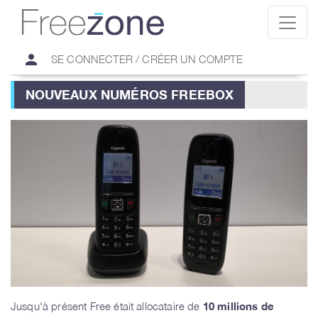
person
SE CONNECTER / CRÉER UN COMPTE
NOUVEAUX NUMÉROS FREEBOX
Jusqu'à présent Free était allocataire de
10 millions de