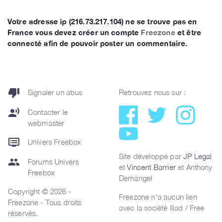
Votre adresse ip (216.73.217.104) ne se trouve pas en
France vous devez créer un compte
Freezone
et être
connecté afin de pouvoir poster un commentaire.
thumb_down
Signaler un abus
Retrouvez nous sur :
record_voice_over
Contacter le
webmaster
dvr
Univers Freebox
Site développé par
JP Legal
group
Forums Univers
et
Vincent Barrier
et Anthony
Freebox
Demangel
Copyright © 2026 -
Freezone n'a aucun lien
Freezone - Tous droits
avec la société Iliad / Free
réservés.