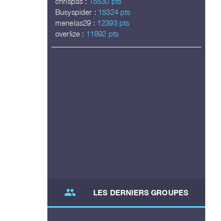
chrispas :
15530 pts
Busyspider :
15324 pts
menelas29 :
12393 pts
overlize :
11892 pts
group
LES DERNIERS GROUPES