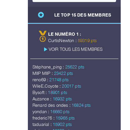
stars
LE TOP 15 DES MEMBRES
LE NUMÉRO 1 :
CurtisNewton :
59319 pts
play_arrow
VOIR TOUS LES MEMBRES
Stéphane_ping :
25622 pts
MIIP MIIP :
23422 pts
reno69 :
21748 pts
WileE.Coyote :
20017 pts
Bysoft :
18901 pts
Auzance :
16932 pts
Renard des ondes :
16824 pts
yondan :
16660 pts
frederic76 :
15965 pts
taduarial :
15902 pts