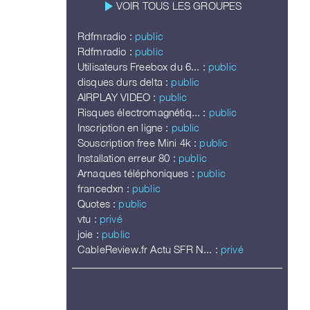
play_arrow
VOIR TOUS LES GROUPES
Rdfmradio :
public
Rdfmradio :
public
Utilisateurs Freebox du 6... :
public
disques durs delta :
public
AIRPLAY VIDEO :
public
Risques électromagnétiq... :
public
Inscription en ligne :
public
Souscription free Mini 4k :
public
Installation erreur 80 :
public
Arnaques téléphoniques :
public
francedxn :
public
Quotes :
public
vtu :
privé
joie :
public
CableReview.fr Actu SFR N... :
privé