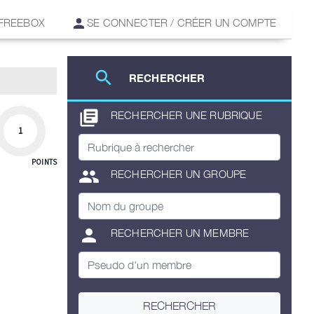
 FREEBOX
SE CONNECTER / CRÉER UN COMPTE
search
RECHERCHER
library_books
RECHERCHER UNE RUBRIQUE
1
POINTS
group
RECHERCHER UN GROUPE
person
RECHERCHER UN MEMBRE
RECHERCHER