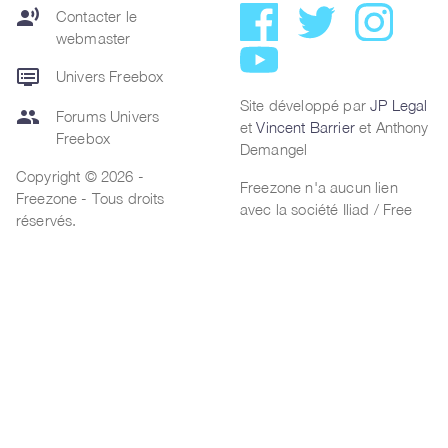
record_voice_over
Contacter le
webmaster
dvr
Univers Freebox
Site développé par
JP Legal
group
Forums Univers
et
Vincent Barrier
et Anthony
Freebox
Demangel
Copyright © 2026 -
Freezone n'a aucun lien
Freezone - Tous droits
avec la société Iliad / Free
réservés.