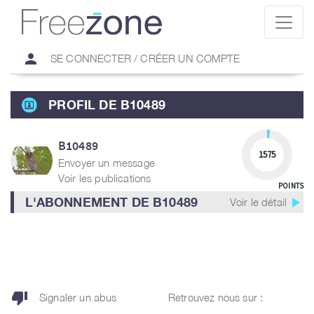
person
SE CONNECTER / CRÉER UN COMPTE
PROFIL DE B10489
B10489
1575
Envoyer un message
Voir les publications
POINTS
play_arrow
L'ABONNEMENT DE B10489
Voir le détail
thumb_down
Signaler un abus
Retrouvez nous sur :