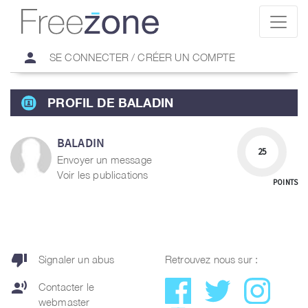
person
SE CONNECTER / CRÉER UN COMPTE
PROFIL DE BALADIN
BALADIN
25
Envoyer un message
Voir les publications
POINTS
thumb_down
Signaler un abus
Retrouvez nous sur :
record_voice_over
Contacter le
webmaster