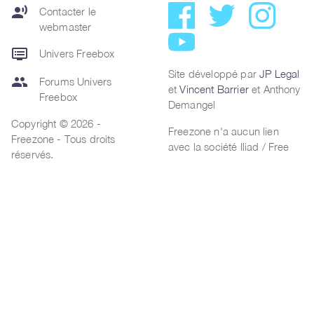
record_voice_over
Contacter le
webmaster
dvr
Univers Freebox
Site développé par
JP Legal
group
Forums Univers
et
Vincent Barrier
et Anthony
Freebox
Demangel
Copyright © 2026 -
Freezone n'a aucun lien
Freezone - Tous droits
avec la société Iliad / Free
réservés.