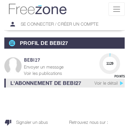
person
SE CONNECTER / CRÉER UN COMPTE
PROFIL DE BEBI27
BEBI27
1129
Envoyer un message
Voir les publications
POINTS
play_arrow
L'ABONNEMENT DE BEBI27
Voir le détail
thumb_down
Signaler un abus
Retrouvez nous sur :