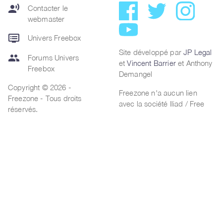
record_voice_over
Contacter le
webmaster
dvr
Univers Freebox
Site développé par
JP Legal
group
Forums Univers
et
Vincent Barrier
et Anthony
Freebox
Demangel
Copyright © 2026 -
Freezone n'a aucun lien
Freezone - Tous droits
avec la société Iliad / Free
réservés.