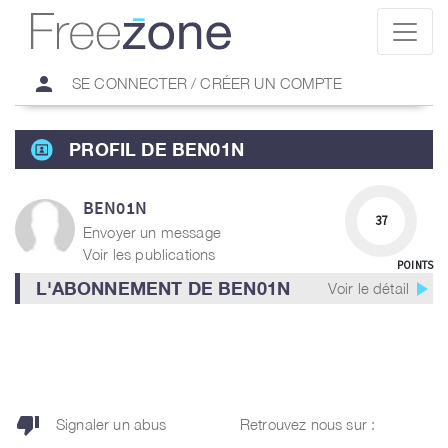
person
SE CONNECTER / CRÉER UN COMPTE
PROFIL DE BEN01N
BEN01N
37
Envoyer un message
Voir les publications
POINTS
play_arrow
L'ABONNEMENT DE BEN01N
Voir le détail
thumb_down
Signaler un abus
Retrouvez nous sur :