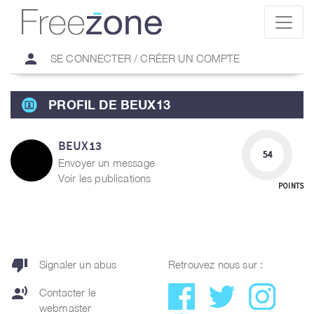
person
SE CONNECTER / CRÉER UN COMPTE
PROFIL DE BEUX13
BEUX13
54
Envoyer un message
Voir les publications
POINTS
thumb_down
Signaler un abus
Retrouvez nous sur :
record_voice_over
Contacter le
webmaster