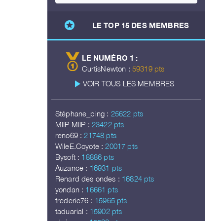
stars
LE TOP 15 DES MEMBRES
LE NUMÉRO 1 :
CurtisNewton :
59319 pts
play_arrow
VOIR TOUS LES MEMBRES
Stéphane_ping :
25622 pts
MIIP MIIP :
23422 pts
reno69 :
21748 pts
WileE.Coyote :
20017 pts
Bysoft :
18886 pts
Auzance :
16931 pts
Renard des ondes :
16824 pts
yondan :
16661 pts
frederic76 :
15965 pts
taduarial :
15902 pts