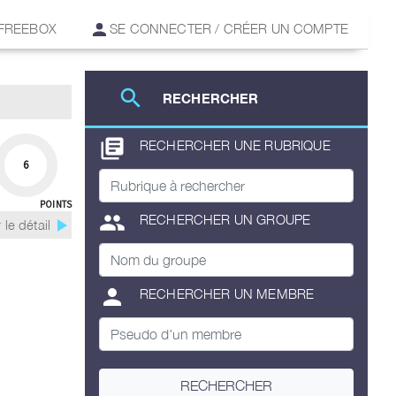
 FREEBOX
SE CONNECTER / CRÉER UN COMPTE
search
RECHERCHER
library_books
RECHERCHER UNE RUBRIQUE
6
POINTS
group
RECHERCHER UN GROUPE
play_arrow
 le détail
person
RECHERCHER UN MEMBRE
RECHERCHER