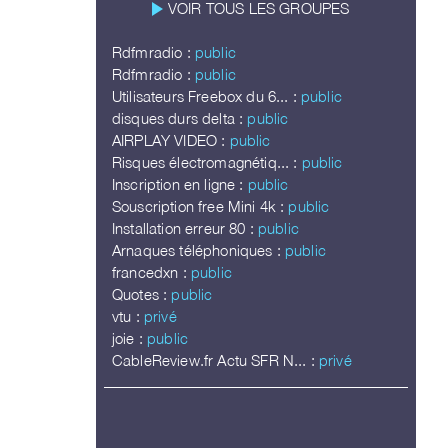
play_arrow
VOIR TOUS LES GROUPES
Rdfmradio :
public
Rdfmradio :
public
Utilisateurs Freebox du 6... :
public
disques durs delta :
public
AIRPLAY VIDEO :
public
Risques électromagnétiq... :
public
Inscription en ligne :
public
Souscription free Mini 4k :
public
Installation erreur 80 :
public
Arnaques téléphoniques :
public
francedxn :
public
Quotes :
public
vtu :
privé
joie :
public
CableReview.fr Actu SFR N... :
privé