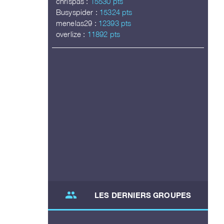
chrispas :
15530 pts
Busyspider :
15324 pts
menelas29 :
12393 pts
overlize :
11892 pts
group
LES DERNIERS GROUPES