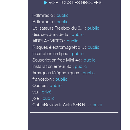
play_arrow
VOIR TOUS LES GROUPES
Rdfmradio :
public
Rdfmradio :
public
Utilisateurs Freebox du 6... :
public
disques durs delta :
public
AIRPLAY VIDEO :
public
Risques électromagnétiq... :
public
Inscription en ligne :
public
Souscription free Mini 4k :
public
Installation erreur 80 :
public
Arnaques téléphoniques :
public
francedxn :
public
Quotes :
public
vtu :
privé
joie :
public
CableReview.fr Actu SFR N... :
privé