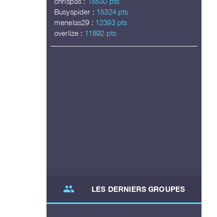
chrispas :
15530 pts
Busyspider :
15324 pts
menelas29 :
12393 pts
overlize :
11892 pts
group
LES DERNIERS GROUPES