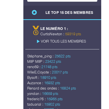
stars
LE TOP 15 DES MEMBRES
LE NUMÉRO 1 :
CurtisNewton :
59319 pts
play_arrow
VOIR TOUS LES MEMBRES
Stéphane_ping :
25622 pts
MIIP MIIP :
23422 pts
reno69 :
21748 pts
WileE.Coyote :
20017 pts
Bysoft :
18910 pts
Auzance :
16932 pts
Renard des ondes :
16824 pts
yondan :
16659 pts
frederic76 :
15965 pts
taduarial :
15902 pts