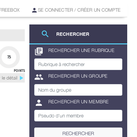
 FREEBOX
SE CONNECTER / CRÉER UN COMPTE
search
RECHERCHER
library_books
RECHERCHER UNE RUBRIQUE
75
POINTS
group
RECHERCHER UN GROUPE
play_arrow
 le détail
person
RECHERCHER UN MEMBRE
RECHERCHER